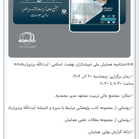
❇️❇️اختتامیه همایش ملی «پیشتازان نهضت اسلامی: آیت‌الله یزدی(ره)»❇️❇️
✅زمان برگزاری: پنجشنبه ۲۰ آذر ۱۴۰۴
ساعت ۸:۳۰ تا ۱۱:۳۰.
✅مکان: مجتمع عالی تربیت مجتهد مدیر محمدیه.
✅رونمایی از مجموعه کتب پژوهشی مرتبط با سیره و اندیشه آیت‌الله یزدی(ره).
✅رونمایی از مجموعه مقالات علمی همایش.
✅ارائه گزارش نهایی همایش.