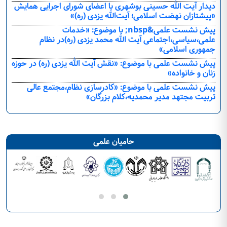
دیدار آیت الله حسینی بوشهری با اعضای شورای اجرایی همایش
«پیشتازان نهضت اسلامی؛ آیت‌الله یزدی (ره)»
پیش نشست علمی&nbsp; با موضوع: «خدمات
علمی،سیاسی،اجتماعی آیت الله محمد یزدی (ره)در نظام
جمهوری اسلامی»
پیش نشست علمی با موضوع: «نقش آیت الله یزدی (ره) در حوزه
زنان و خانواده»
پیش نشست علمی با موضوع: «کادرسازی نظام،مجتمع عالی
تربیت مجتهد مدیر محمدیه،کلام بزرگان»
حامیان علمی